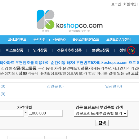
리아파트 우편번호를 이용하여 순간이동 하자! 우편번호5자리.koshopco.com 으로 G
 건강한
상품/중고물품
, 우리동네
가게
(문앞배달),
전문가
(재능기부/강사/1인지식기업
꾼-정치인),
정보
(커뮤니티/생활정보/할인정보/홍보)가 항상 여러분 곁에 있는 곳!
코샵
(0)
장안읍 (0)
일광면 (0)
(0)
가격대별
영문 브랜드/세부업종별 검색
~