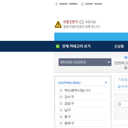
우
안전하고
일
기장읍 
철마면 
부산광역시입니다
강서구
금정구
남구
동구
동래구