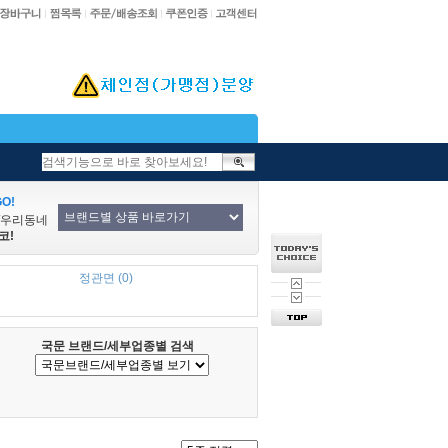
O!
/우리동네
코!
정관면 (0)
국문 브랜드/세부업종별 검색