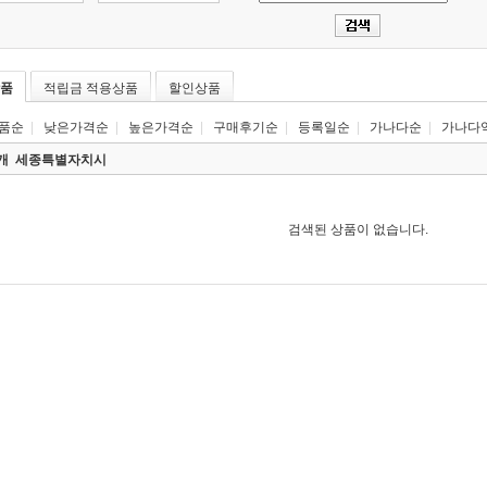
품
적립금 적용상품
할인상품
품순
|
낮은가격순
|
높은가격순
|
구매후기순
|
등록일순
|
가나다순
|
가나다
0개
세종특별자치시
검색된 상품이 없습니다.