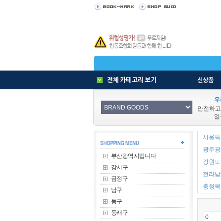
우
안전하고
일
서울특별
광주광역
부산광역시입니다
강원도 
강서구
전라남도
금정구
충청북도
남구
동구
동래구