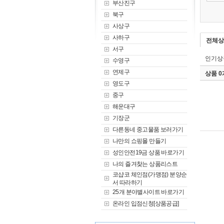
부산진구
북구
사상구
사하구
전체상
서구
인기상
수영구
연제구
상품 
영도구
중구
해운대구
기장군
다른동네 중고물품 보러가기
나만의 쇼핑몰 만들기
성인안전19금 상품 바로가기
나의 즐겨찾는 상품리스트
코샵코 체인점(가맹점) 분양순
서 따라하기
25개 분야별사이트 바로가기
온라인 입점신청[상품공급]