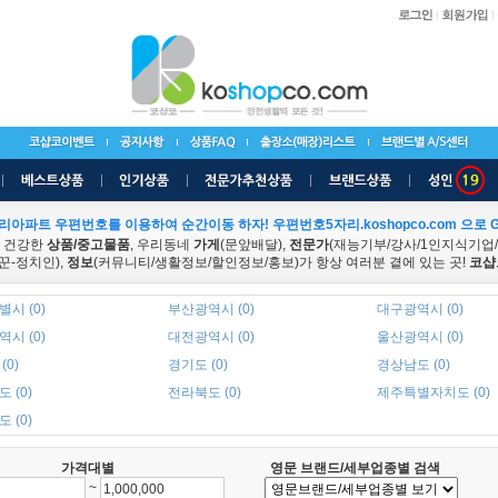
리아파트 우편번호를 이용하여 순간이동 하자! 우편번호5자리.koshopco.com 으로 G
 건강한
상품/중고물품
, 우리동네
가게
(문앞배달),
전문가
(재능기부/강사/1인지식기업
꾼-정치인),
정보
(커뮤니티/생활정보/할인정보/홍보)가 항상 여러분 곁에 있는 곳!
코샵
시 (0)
부산광역시 (0)
대구광역시 (0)
시 (0)
대전광역시 (0)
울산광역시 (0)
(0)
경기도 (0)
경상남도 (0)
 (0)
전라북도 (0)
제주특별자치도 (0)
 (0)
가격대별
영문 브랜드/세부업종별 검색
~