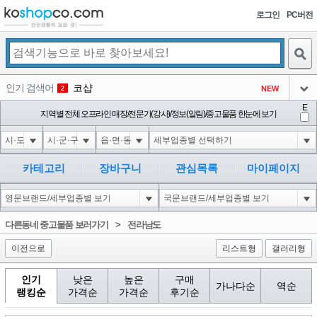
로그인
PC버전
검색
인기 검색어
코샵
NEW
2
아이콘
E
1-1 waitfor delay '0:0:15' --
지역별 전체 오프라인 매장/전문가(강사)/정보(알림)/중고물품 한눈에 보기
1
3
아이콘
1-1; waitfor delay '0:0:15' --
1
4
아이콘
1*DBMS_PIPE.RECEIVE_MESSAGE(CHR(99)||CHR(99)||CHR(99),15)
1
5
카테고리
장바구니
관심목록
마이페이지
아이콘
1-1); waitfor delay '0:0:15' --
1
6
아이콘
1
46
1
다른동네 중고물품 보러가기
>
전라남도
아이콘
이전으로
리스트형
갤러리형
인기
낮은
높은
구매
가나다순
역순
랭킹순
가격순
가격순
후기순