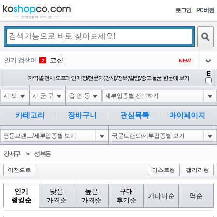
로그인
PC버전
검색
인기 검색어
코샵
NEW
2
아이콘
E
1-1 waitfor delay '0:0:15' --
지역별 전체 오프라인 매장/전문가(강사)/정보(알림)/중고물품 한눈에 보기
1
3
아이콘
1-1; waitfor delay '0:0:15' --
1
4
아이콘
1*DBMS_PIPE.RECEIVE_MESSAGE(CHR(99)||CHR(99)||CHR(99),15)
1
5
카테고리
장바구니
관심목록
마이페이지
아이콘
1-1); waitfor delay '0:0:15' --
1
6
아이콘
1
46
1
강서구
>
성북동
아이콘
이전으로
리스트형
갤러리형
인기
낮은
높은
구매
가나다순
역순
랭킹순
가격순
가격순
후기순