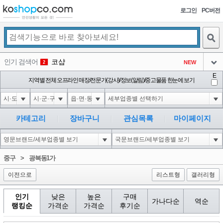
로그인
PC버전
검색
인기 검색어
코샵
NEW
2
아이콘
E
1-1 waitfor delay '0:0:15' --
지역별 전체 오프라인 매장/전문가(강사)/정보(알림)/중고물품 한눈에 보기
1
3
아이콘
1-1; waitfor delay '0:0:15' --
1
4
아이콘
1*DBMS_PIPE.RECEIVE_MESSAGE(CHR(99)||CHR(99)||CHR(99),15)
1
5
카테고리
장바구니
관심목록
마이페이지
아이콘
1-1); waitfor delay '0:0:15' --
1
6
아이콘
1
46
1
중구
>
광복동1가
아이콘
이전으로
리스트형
갤러리형
인기
낮은
높은
구매
가나다순
역순
랭킹순
가격순
가격순
후기순