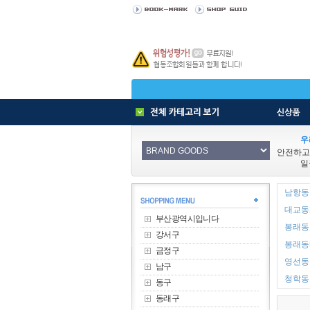
우
안전하고
일
남항동1
대교동2
부산광역시입니다
봉래동1
강서구
봉래동5
금정구
영선동1
남구
청학동 
동구
동래구