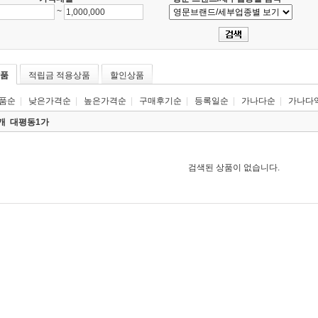
~
품
적립금 적용상품
할인상품
품순
|
낮은가격순
|
높은가격순
|
구매후기순
|
등록일순
|
가나다순
|
가나다
0개
대평동1가
검색된 상품이 없습니다.