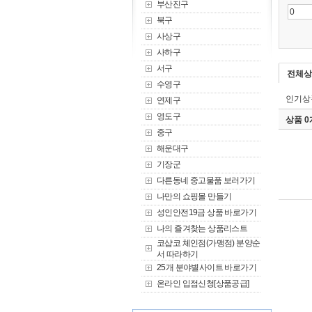
부산진구
북구
사상구
사하구
서구
전체상
수영구
인기상
연제구
영도구
상품 
중구
해운대구
기장군
다른동네 중고물품 보러가기
나만의 쇼핑몰 만들기
성인안전19금 상품 바로가기
나의 즐겨찾는 상품리스트
코샵코 체인점(가맹점) 분양순
서 따라하기
25개 분야별사이트 바로가기
온라인 입점신청[상품공급]