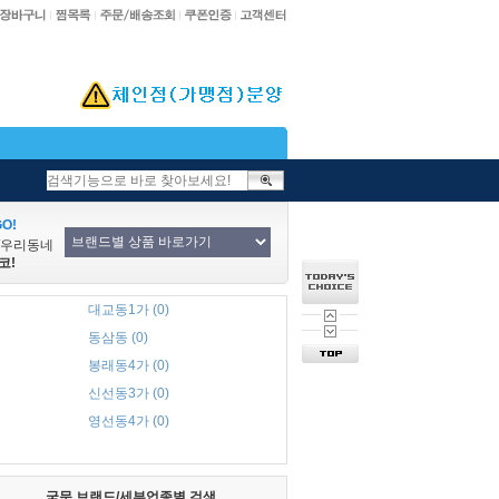
O!
/우리동네
코!
대교동1가 (0)
동삼동 (0)
봉래동4가 (0)
신선동3가 (0)
영선동4가 (0)
국문 브랜드/세부업종별 검색