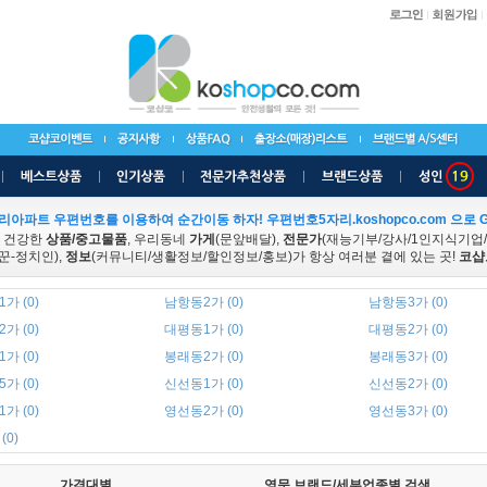
리아파트 우편번호를 이용하여 순간이동 하자! 우편번호5자리.koshopco.com 으로 G
 건강한
상품/중고물품
, 우리동네
가게
(문앞배달),
전문가
(재능기부/강사/1인지식기업
꾼-정치인),
정보
(커뮤니티/생활정보/할인정보/홍보)가 항상 여러분 곁에 있는 곳!
코샵
가 (0)
남항동2가 (0)
남항동3가 (0)
가 (0)
대평동1가 (0)
대평동2가 (0)
가 (0)
봉래동2가 (0)
봉래동3가 (0)
가 (0)
신선동1가 (0)
신선동2가 (0)
가 (0)
영선동2가 (0)
영선동3가 (0)
(0)
가격대별
영문 브랜드/세부업종별 검색