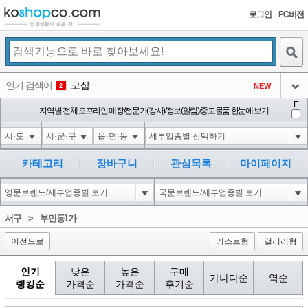
로그인
PC버전
검색
인기 검색어
코샵
NEW
2
아이콘
E
1-1 waitfor delay '0:0:15' --
지역별 전체 오프라인 매장/전문가(강사)/정보(알림)/중고물품 한눈에 보기
1
3
아이콘
1-1; waitfor delay '0:0:15' --
1
4
아이콘
1*DBMS_PIPE.RECEIVE_MESSAGE(CHR(99)||CHR(99)||CHR(99),15)
1
5
카테고리
장바구니
관심목록
마이페이지
아이콘
1-1); waitfor delay '0:0:15' --
1
6
아이콘
1
46
1
서구
>
부민동1가
아이콘
이전으로
리스트형
갤러리형
인기
낮은
높은
구매
가나다순
역순
랭킹순
가격순
가격순
후기순