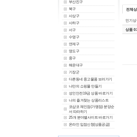
부산진구
북구
전체상
사상구
인기상
사하구
상품 
서구
수영구
연제구
영도구
중구
해운대구
기장군
다른동네 중고물품 보러가기
나만의 쇼핑몰 만들기
성인안전19금 상품 바로가기
나의 즐겨찾는 상품리스트
코샵코 체인점(가맹점) 분양순
서 따라하기
25개 분야별사이트 바로가기
온라인 입점신청[상품공급]