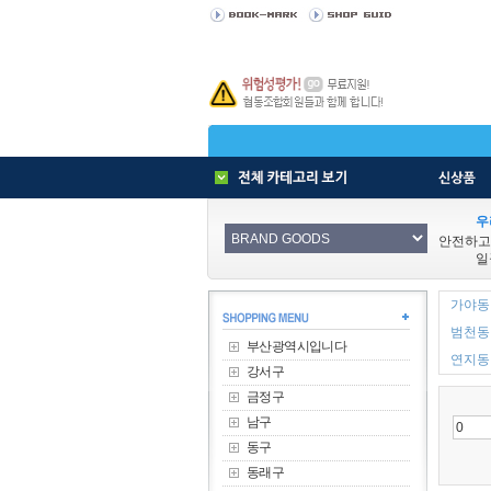
우
안전하고
일
가야동 
범천동 
부산광역시입니다
연지동 
강서구
금정구
남구
동구
동래구