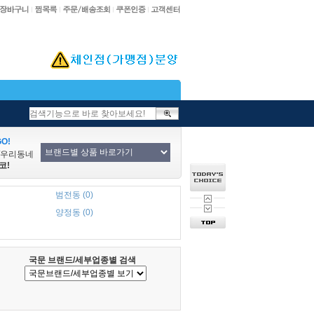
O!
/우리동네
코!
범전동 (0)
양정동 (0)
국문 브랜드/세부업종별 검색