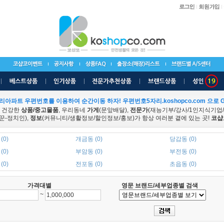
리아파트 우편번호를 이용하여 순간이동 하자! 우편번호5자리.koshopco.com 으로 G
 건강한
상품/중고물품
, 우리동네
가게
(문앞배달),
전문가
(재능기부/강사/1인지식기업
꾼-정치인),
정보
(커뮤니티/생활정보/할인정보/홍보)가 항상 여러분 곁에 있는 곳!
코샵
(0)
개금동 (0)
당감동 (0)
(0)
부암동 (0)
부전동 (0)
(0)
전포동 (0)
초읍동 (0)
가격대별
영문 브랜드/세부업종별 검색
~