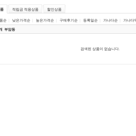
품
적립금 적용상품
할인상품
품순
|
낮은가격순
|
높은가격순
|
구매후기순
|
등록일순
|
가나다순
|
가나다
0개
부암동
검색된 상품이 없습니다.