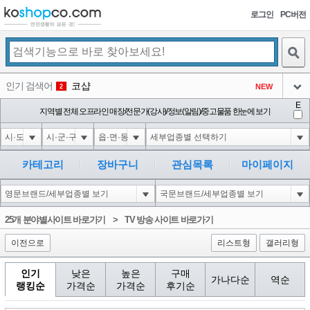
로그인
PC버전
검색
인기 검색어
코샵
NEW
2
아이콘
E
1-1 waitfor delay '0:0:15' --
지역별 전체 오프라인 매장/전문가(강사)/정보(알림)/중고물품 한눈에 보기
1
3
아이콘
1-1; waitfor delay '0:0:15' --
1
4
아이콘
1*DBMS_PIPE.RECEIVE_MESSAGE(CHR(99)||CHR(99)||CHR(99),15)
1
5
카테고리
장바구니
관심목록
마이페이지
아이콘
1-1); waitfor delay '0:0:15' --
1
6
아이콘
1
46
1
25개 분야별사이트 바로가기
>
TV 방송 사이트 바로가기
아이콘
이전으로
리스트형
갤러리형
인기
낮은
높은
구매
가나다순
역순
랭킹순
가격순
가격순
후기순