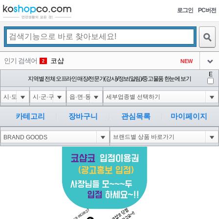
로그인
PC버전
검색
인기 검색어
코샵
NEW
2
아이콘
E
1-1 waitfor delay '0:0:15' --
지역별 전체 오프라인 매장/전문가(강사)/정보(알림)/중고물품 한눈에 보기
1
3
아이콘
1-1; waitfor delay '0:0:15' --
1
4
아이콘
1*DBMS_PIPE.RECEIVE_MESSAGE(CHR(99)||CHR(99)||CHR(99),15)
1
5
카테고리
장바구니
관심목록
마이페이지
아이콘
1-1); waitfor delay '0:0:15' --
1
6
아이콘
1
46
1
아이콘